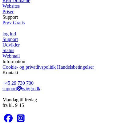
Køb Domæne
Websites
Priser
Support
Prøv Gratis
log ind
Support
Udvikler
Status
Webmail
Information
Cookie- og privatlivspolitik
Handelsbetingelser
Kontakt
+45 29 730 700
support
wiggo.dk
Mandag til fredag
fra kl. 9-15
KONTAKT OS