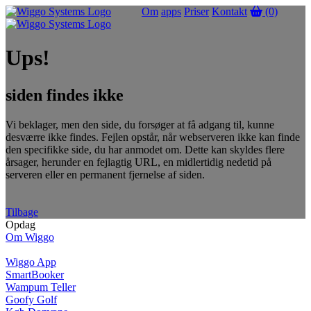
Om
apps
Priser
Kontakt
(0)
Ups!
siden findes ikke
Vi beklager, men den side, du forsøger at få adgang til, kunne
desværre ikke findes. Fejlen opstår, når webserveren ikke kan finde
den specifikke side, du har anmodet om. Dette kan skyldes flere
årsager, herunder en fejlagtig URL, en midlertidig nedetid på
serveren eller en permanent fjernelse af siden.
Tilbage
Opdag
Om Wiggo
Wiggo App
SmartBooker
Wampum Teller
Goofy Golf